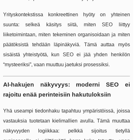
Yrityskontekstissa konkreettinen hyöty on yhteinen
suunta: selkeä käsitys siitä, miten SEO liittyy
liiketoimintaan, miten tekeminen organisoidaan ja miten
päätöksistä tehdään läpinäkyviä. Tämä auttaa myös
sisäistä yhteistyötä, kun SEO ei jää yhden henkilön
“mysteeriksi”, vaan muuttuu jaetuksi prosessiksi.
AI-hakujen näkyvyys: moderni SEO ei
rajoitu enää perinteisiin hakutuloksiin
Yhä useampi tiedonhaku tapahtuu ympäristöissä, joissa
vastauksia tuotetaan kielimallien avulla. Tämä muuttaa
näkyvyyden logiikkaa: pelkkä sijoitus tietyllä