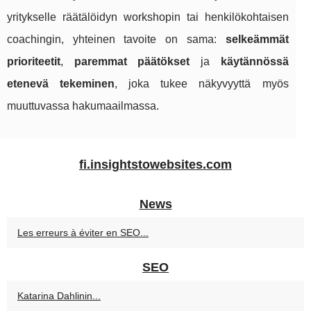
yritykselle räätälöidyn workshopin tai henkilökohtaisen
coachingin, yhteinen tavoite on sama:
selkeämmät
prioriteetit
,
paremmat päätökset
ja
käytännössä
etenevä tekeminen
, joka tukee näkyvyyttä myös
muuttuvassa hakumaailmassa.
fi.insightstowebsites.com
News
Les erreurs à éviter en SEO...
SEO
Katarina Dahlinin...