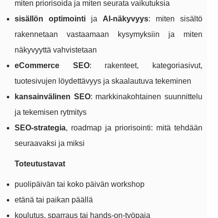
miten priorisoida ja miten seurata vaikutuksia
sisällön optimointi
ja
AI-näkyvyys
: miten sisältö
rakennetaan vastaamaan kysymyksiin ja miten
näkyvyyttä vahvistetaan
eCommerce SEO
: rakenteet, kategoriasivut,
tuotesivujen löydettävyys ja skaalautuva tekeminen
kansainvälinen SEO
: markkinakohtainen suunnittelu
ja tekemisen rytmitys
SEO-strategia
, roadmap ja priorisointi: mitä tehdään
seuraavaksi ja miksi
Toteutustavat
puolipäivän tai koko päivän workshop
etänä tai paikan päällä
koulutus, sparraus tai hands-on-työpaja