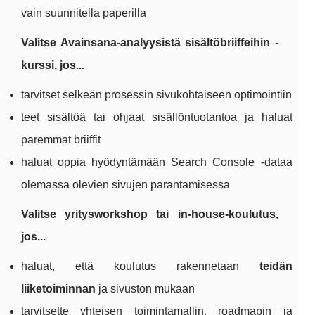
vain suunnitella paperilla
Valitse Avainsana-analyysistä sisältöbriiffeihin -
kurssi, jos...
tarvitset selkeän prosessin sivukohtaiseen optimointiin
teet sisältöä tai ohjaat sisällöntuotantoa ja haluat
paremmat briiffit
haluat oppia hyödyntämään Search Console -dataa
olemassa olevien sivujen parantamisessa
Valitse yritysworkshop tai in-house-koulutus,
jos...
haluat, että koulutus rakennetaan
teidän
liiketoiminnan
ja sivuston mukaan
tarvitsette yhteisen toimintamallin, roadmapin ja