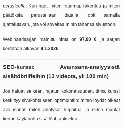
perusteella
. Kun näet, miten roadmap rakentuu ja miten
päätöksiä perustellaan datalla, opit samalla
ajattelutavan, jota voi soveltaa mihin tahansa sivustoon.
Webinaarisarjan mainittu hinta on
97,00 €
, ja sarjan
kerrotaan alkavan
9.1.2026
.
SEO-kurssi: Avainsana-analyysistä
sisältöbriiffeihin (13 videota, yli 100 min)
Jos haluat selkeän, rajatun kokonaisuuden, tämä kurssi
keskittyy sivukohtaiseen optimointiin: miten löydät oikeat
avainsanat, miten analysoit kilpailua, ja miten muutat
tiedon käytännön sisältöohjaukseksi.