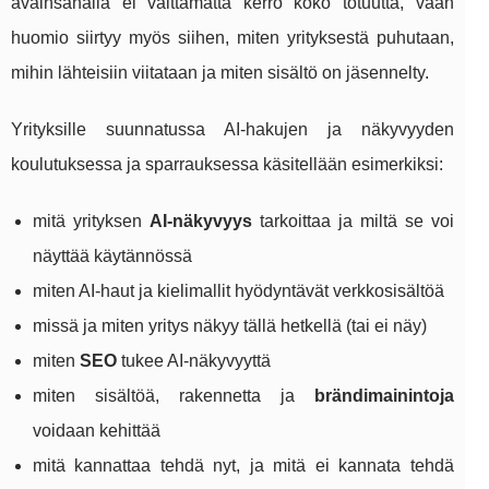
avainsanalla ei välttämättä kerro koko totuutta, vaan
huomio siirtyy myös siihen, miten yrityksestä puhutaan,
mihin lähteisiin viitataan ja miten sisältö on jäsennelty.
Yrityksille suunnatussa AI-hakujen ja näkyvyyden
koulutuksessa ja sparrauksessa käsitellään esimerkiksi:
mitä yrityksen
AI-näkyvyys
tarkoittaa ja miltä se voi
näyttää käytännössä
miten AI-haut ja kielimallit hyödyntävät verkkosisältöä
missä ja miten yritys näkyy tällä hetkellä (tai ei näy)
miten
SEO
tukee AI-näkyvyyttä
miten sisältöä, rakennetta ja
brändimainintoja
voidaan kehittää
mitä kannattaa tehdä nyt, ja mitä ei kannata tehdä