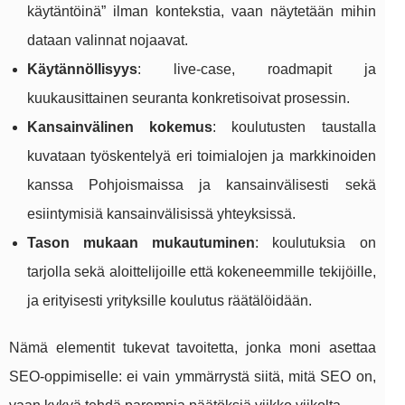
käytäntöinä” ilman kontekstia, vaan näytetään mihin
dataan valinnat nojaavat.
Käytännöllisyys
: live-case, roadmapit ja
kuukausittainen seuranta konkretisoivat prosessin.
Kansainvälinen kokemus
: koulutusten taustalla
kuvataan työskentelyä eri toimialojen ja markkinoiden
kanssa Pohjoismaissa ja kansainvälisesti sekä
esiintymisiä kansainvälisissä yhteyksissä.
Tason mukaan mukautuminen
: koulutuksia on
tarjolla sekä aloittelijoille että kokeneemmille tekijöille,
ja erityisesti yrityksille koulutus räätälöidään.
Nämä elementit tukevat tavoitetta, jonka moni asettaa
SEO-oppimiselle: ei vain ymmärrystä siitä, mitä SEO on,