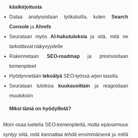
käsikirjoitusta
Dataa analysoidaan työkaluilla, kuten
Search
Console
ja
Ahrefs
Seurataan myös
AI-hakutuloksia
ja sitä, mitä ne
tarkoittavat näkyvyydelle
Rakennetaan
SEO-roadmap
ja priorisoidaan
toimenpiteet
Hyödynnetään
tekoälyä
SEO-työssä arjen tasolla
Seurataan tuloksia
kuukausittain
ja reagoidaan
muutoksiin
Miksi tämä on hyödyllistä?
Moni osaa luetella SEO-toimenpiteitä, mutta epävarmuus
syntyy siitä,
mitä kannattaa tehdä ensimmäisenä
ja
millä