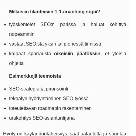
Millaisiin tilanteisiin 1:1-coaching sopii?
työskentelet SEO:n parissa ja haluat kehittyä
nopeammin
vastaat SEO:sta yksin tai pienessä tiimissä
kaipaat sparrausta
oikeisiin päätöksiin
, et yleisiä
ohjeita
Esimerkkejä teemoista
SEO-strategia ja priorisointi
tekoälyn hyödyntäminen SEO-työssä
toteutettavan roadmapin rakentaminen
urakehitys SEO-asiantuntijana
Hyöty on käytännönläheisyys: saat palautetta ja suuntaa