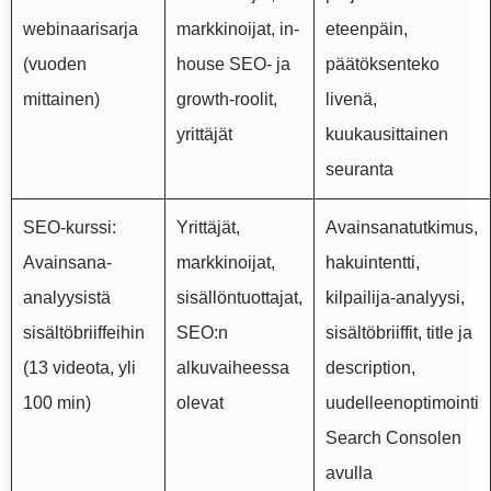
webinaarisarja
markkinoijat, in-
eteenpäin,
(vuoden
house SEO- ja
päätöksenteko
mittainen)
growth-roolit,
livenä,
yrittäjät
kuukausittainen
seuranta
SEO-kurssi:
Yrittäjät,
Avainsanatutkimus,
Avainsana-
markkinoijat,
hakuintentti,
analyysistä
sisällöntuottajat,
kilpailija-analyysi,
sisältöbriiffeihin
SEO:n
sisältöbriiffit, title ja
(13 videota, yli
alkuvaiheessa
description,
100 min)
olevat
uudelleenoptimointi
Search Consolen
avulla