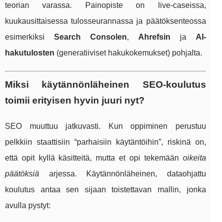
teorian varassa. Painopiste on live-caseissa,
kuukausittaisessa tulosseurannassa ja päätöksenteossa
esimerkiksi
Search Consolen
,
Ahrefsin
ja
AI-
hakutulosten
(generatiiviset hakukokemukset) pohjalta.
Miksi käytännönläheinen SEO-koulutus
toimii erityisen hyvin juuri nyt?
SEO muuttuu jatkuvasti. Kun oppiminen perustuu
pelkkiin staattisiin “parhaisiin käytäntöihin”, riskinä on,
että opit kyllä käsitteitä, mutta et opi tekemään
oikeita
päätöksiä
arjessa. Käytännönläheinen, dataohjattu
koulutus antaa sen sijaan toistettavan mallin, jonka
avulla pystyt: