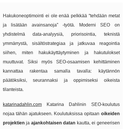
Hakukoneoptimointi ei ole enää pelkkää “tehdään metat
ja lisätään avainsanoja” -työtä. Moderni SEO on
yhdistelmä data-analyysiä, priorisointia, teknistä
ymmärrystä, sisältöstrategiaa ja jatkuvaa reagointia
siihen, miten hakukäyttäytyminen ja hakutulokset
muuttuvat. Siksi myös SEO-osaamisen kehittäminen
kannattaa rakentaa samalla tavalla: käytännön
päätöksiksi, seurannaksi ja oppimiseksi oikeista
tilanteista.
katarinadahlin.com
Katarina Dahlinin SEO-koulutus
nojaa tähän ajatukseen. Koulutuksissa opitaan
oikeiden
projektien
ja
ajankohtaisen datan
kautta, ei geneerisen