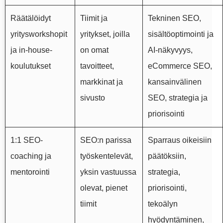
Räätälöidyt
Tiimit ja
Tekninen SEO,
yritysworkshopit
yritykset, joilla
sisältöoptimointi ja
ja in-house-
on omat
AI-näkyvyys,
koulutukset
tavoitteet,
eCommerce SEO,
markkinat ja
kansainvälinen
sivusto
SEO, strategia ja
priorisointi
1:1 SEO-
SEO:n parissa
Sparraus oikeisiin
coaching ja
työskentelevät,
päätöksiin,
mentorointi
yksin vastuussa
strategia,
olevat, pienet
priorisointi,
tiimit
tekoälyn
hyödyntäminen,