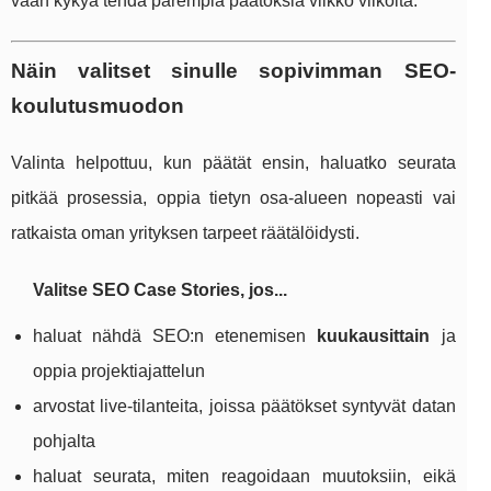
vaan kykyä tehdä parempia päätöksiä viikko viikolta.
Näin valitset sinulle sopivimman SEO-
koulutusmuodon
Valinta helpottuu, kun päätät ensin, haluatko seurata
pitkää prosessia, oppia tietyn osa-alueen nopeasti vai
ratkaista oman yrityksen tarpeet räätälöidysti.
Valitse SEO Case Stories, jos...
haluat nähdä SEO:n etenemisen
kuukausittain
ja
oppia projektiajattelun
arvostat live-tilanteita, joissa päätökset syntyvät datan
pohjalta
haluat seurata, miten reagoidaan muutoksiin, eikä