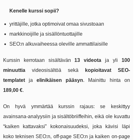
Kenelle kurssi sopii?
yrittäjille, jotka optimoivat omaa sivustoaan
markkinoijille ja sisällöntuottajille
SEO:n alkuvaiheessa oleville ammattilaisille
Kurssin kerrotaan sisältävän
13 videota
ja yli
100
minuuttia
videosisältöä sekä
kopioitavat SEO-
templatet
ja
elinikäisen pääsyn
. Mainittu hinta on
189,00 €
.
On hyvä ymmärtää kurssin rajaus: se keskittyy
avainsana-analyysiin ja sisältöbriiffeihin, eikä ole kuvattu
“kaiken kattavaksi” kokonaisuudeksi, joka kävisi läpi
koko teknisen SEO:n, off-page SEO:n ja kaiken on-page