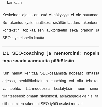
lainkaan
Keskeinen ajatus on, että AI-näkyvyys ei ole sattumaa.
Se rakentuu systemaattisesti sisällön laadun, rakenteen,
kontekstin, topikaalisen auktoriteetin sekä brändin ja
SEO:n yhteispelin kautta.
1:1 SEO-coaching ja mentorointi: nopein
tapa saada varmuutta päätöksiin
Kun haluat kehittää SEO-osaamista nopeasti omassa
arjessa, henkilökohtainen coaching voi olla tehokas
vaihtoehto. 1:1-muodossa keskitytään juuri sinun
tilanteeseesi: omaan sivustoosi, asiakasprojekteihisi tai
siihen, miten rakennat SEO-työtä osaksi rooliasi.