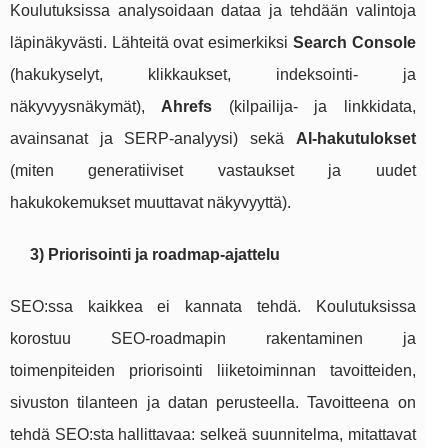
Koulutuksissa analysoidaan dataa ja tehdään valintoja
läpinäkyvästi. Lähteitä ovat esimerkiksi
Search Console
(hakukyselyt, klikkaukset, indeksointi- ja
näkyvyysnäkymät),
Ahrefs
(kilpailija- ja linkkidata,
avainsanat ja SERP-analyysi) sekä
AI-hakutulokset
(miten generatiiviset vastaukset ja uudet
hakukokemukset muuttavat näkyvyyttä).
3) Priorisointi ja roadmap-ajattelu
SEO:ssa kaikkea ei kannata tehdä. Koulutuksissa
korostuu SEO-roadmapin rakentaminen ja
toimenpiteiden priorisointi liiketoiminnan tavoitteiden,
sivuston tilanteen ja datan perusteella. Tavoitteena on
tehdä SEO:sta hallittavaa: selkeä suunnitelma, mitattavat