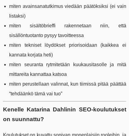
miten avainsanatutkimus viedään päätöksiksi (ei vain
listaksi)
miten sisältöbrieffi rakennetaan niin, että
sisällöntuotanto pysyy tavoitteessa
miten tekniset löydökset priorisoidaan (kaikkea ei
kannata korjata heti)
miten seuranta rytmitetään kuukausitasolle ja mitä
mittareita kannattaa katsoa
miten perustellaan valinnat, kun tiimissä pitää päättää
“tehdäänkö tämä vai tuo”
Kenelle Katarina Dahlinin SEO-koulutukset
on suunnattu?
Koulutukset on kuvattu sopivan monenlaisiin rooleihin, ja