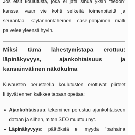
Jos etsit koulutusta, joka ei jätä sinua yksin “tiedon”
kanssa, vaan vie kohti selkeitä toimenpiteitä ja
seurantaa, käytännönläheinen, case-pohjainen malli
palvelee yleensä hyvin.
Miksi tämä lähestymistapa erottuu:
läpinäkyvyys, ajankohtaisuus ja
kansainvälinen näkökulma
Kuvausten perusteella koulutusten erottuvat piirteet
liittyvät ennen kaikkea tapaan opettaa:
Ajankohtaisuus
: tekeminen perustuu ajankohtaiseen
dataan ja siihen, miten SEO muuttuu nyt.
Läpinäkyvyys
: päätöksiä ei myydä “parhaina